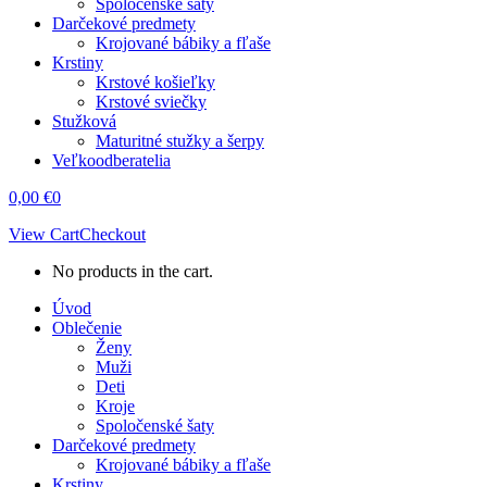
Spoločenské šaty
Darčekové predmety
Krojované bábiky a fľaše
Krstiny
Krstové košieľky
Krstové sviečky
Stužková
Maturitné stužky a šerpy
Veľkoodberatelia
0,00
€
0
View Cart
Checkout
No products in the cart.
Úvod
Oblečenie
Ženy
Muži
Deti
Kroje
Spoločenské šaty
Darčekové predmety
Krojované bábiky a fľaše
Krstiny