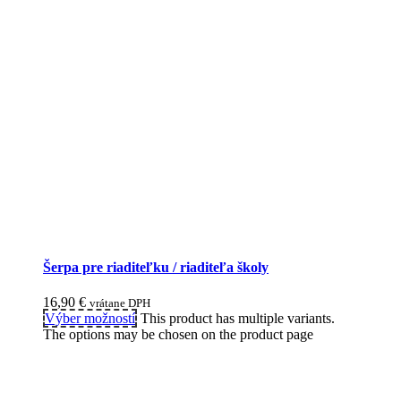
Šerpa pre riaditeľku / riaditeľa školy
16,90
€
vrátane DPH
Výber možností
This product has multiple variants.
The options may be chosen on the product page