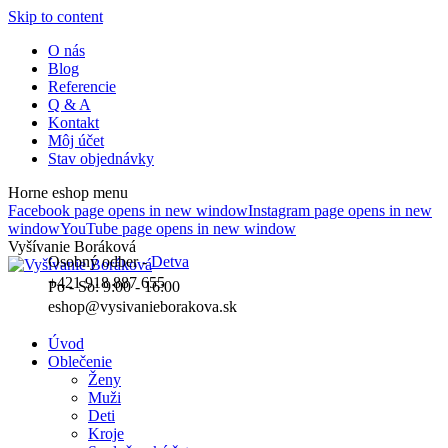
Skip to content
O nás
Blog
Referencie
Q & A
Kontakt
Môj účet
Stav objednávky
Horne eshop menu
Facebook page opens in new window
Instagram page opens in new
window
YouTube page opens in new window
Vyšívanie Boráková
Osobný odber -
Detva
+421 918 887 655
Po - So: 9:00 - 16:00
eshop@vysivanieborakova.sk
Úvod
Oblečenie
Ženy
Muži
Deti
Kroje