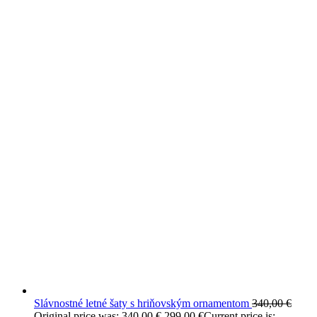
Slávnostné letné šaty s hriňovským ornamentom
340,00
€
Original price was: 340,00 €.
299,00
€
Current price is: