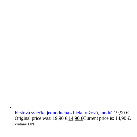
Krstová sviečka jednoduchá - biela, ružová, modrá
19,90
€
Original price was: 19,90 €.
14,90
€
Current price is: 14,90 €.
vrátane DPH