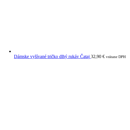
Dámske vyšívané tričko dlhý rukáv Čataj
32,90
€
vrátane DPH