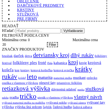
OBLEČENIE
DARČEKOVÉ PREDMETY
KRSTINY
STUŽKOVÁ
PRE FIRMY
HĽADAŤ
Hľadať:
Vyhľadávanie
FILTROVAŤ PODĽA CENY
Minimálna cena
Maximálna cena
Filter
ZNAČKY PRODUKTOV
detviansky kroj
dlhý rukáv
darček
brusliak
detva
folklórny
kroj
folklórny ples
froté
krojová
kabanica
kroje
festival
fľaša
krátky
košeľa
krst
krstiny
krstová košieľka
krstová sviečka
rukáv
leto
maturita
muzikant
oplecko
kródeľ
maturitná stužka
plesové šaty
osuška s vlastnou výšivkou
priaznivec folklóru
retiazková výšivka
stužková
slávnostná udalosť
stanka
tričko
vlastný návrh
svadba
uterák s vlastnou výšivkou
sukňa
vyšívané šaty
vyšívaná sukňa
vyšívaná maturitná stužka na mašličku
vyšívaná zástera
výšivka
výšivka šitá srdcom
ľudová hudba
ľajblík
ľudová zábava