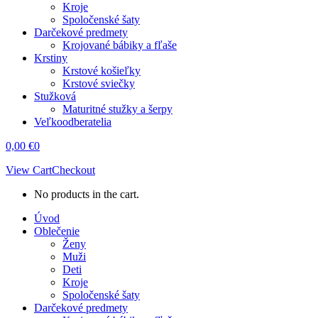
Kroje
Spoločenské šaty
Darčekové predmety
Krojované bábiky a fľaše
Krstiny
Krstové košieľky
Krstové sviečky
Stužková
Maturitné stužky a šerpy
Veľkoodberatelia
0,00
€
0
View Cart
Checkout
No products in the cart.
Úvod
Oblečenie
Ženy
Muži
Deti
Kroje
Spoločenské šaty
Darčekové predmety