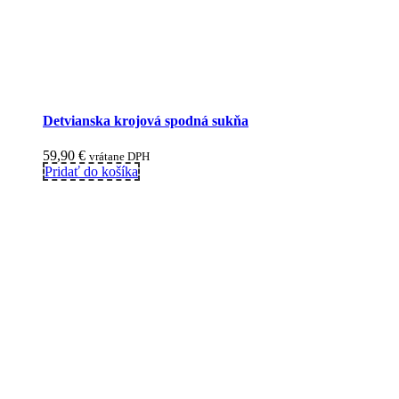
Detvianska krojová spodná sukňa
59,90
€
vrátane DPH
Pridať do košíka