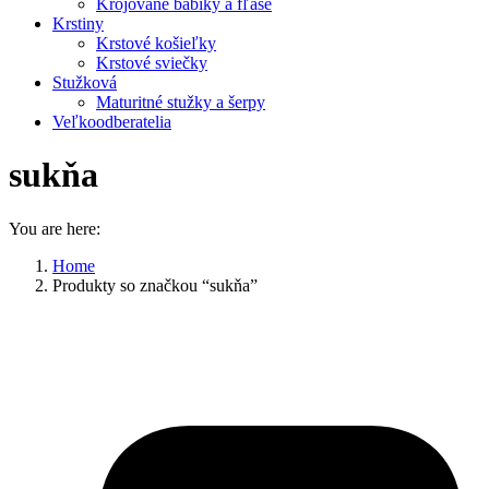
Krojované bábiky a fľaše
Krstiny
Krstové košieľky
Krstové sviečky
Stužková
Maturitné stužky a šerpy
Veľkoodberatelia
sukňa
You are here:
Home
Produkty so značkou “sukňa”