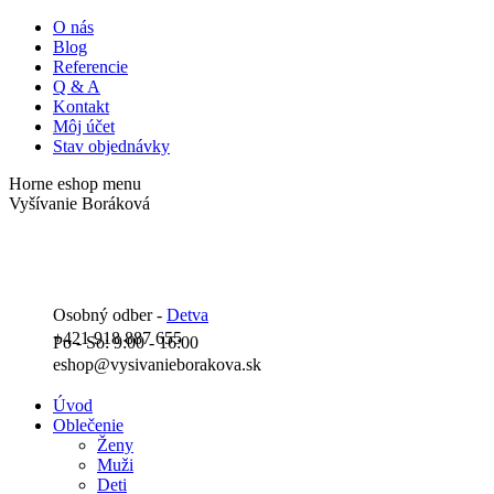
Skip
O nás
to
Blog
content
Referencie
Q & A
Kontakt
Môj účet
Stav objednávky
Horne eshop menu
Facebook
Instagram
YouTube
Vyšívanie Boráková
page
page
page
opens
opens
opens
in
in
in
new
new
new
window
window
window
Osobný odber -
Detva
+421 918 887 655
Po - So: 9:00 - 16:00
eshop@vysivanieborakova.sk
Úvod
Oblečenie
Ženy
Muži
Deti