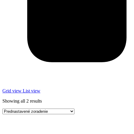
Grid view
List view
Showing all 2 results