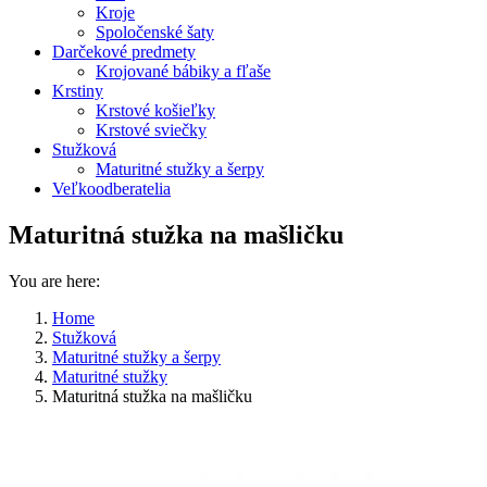
Kroje
Spoločenské šaty
Darčekové predmety
Krojované bábiky a fľaše
Krstiny
Krstové košieľky
Krstové sviečky
Stužková
Maturitné stužky a šerpy
Veľkoodberatelia
Maturitná stužka na mašličku
You are here:
Home
Stužková
Maturitné stužky a šerpy
Maturitné stužky
Maturitná stužka na mašličku