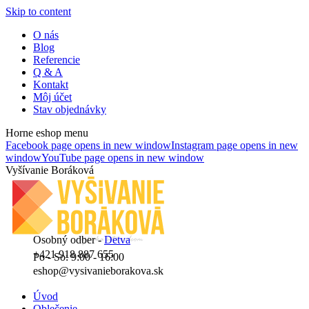
Skip to content
O nás
Blog
Referencie
Q & A
Kontakt
Môj účet
Stav objednávky
Horne eshop menu
Facebook page opens in new window
Instagram page opens in new
window
YouTube page opens in new window
Vyšívanie Boráková
Osobný odber -
Detva
+421 918 887 655
Po - So: 9:00 - 16:00
eshop@vysivanieborakova.sk
Úvod
Oblečenie