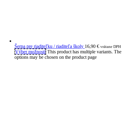
Šerpa pre riaditeľku / riaditeľa školy
16,90
€
vrátane DPH
Výber možností
This product has multiple variants. The
options may be chosen on the product page