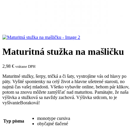
Maturitná stužka na mašličku
2,98
€
vrátane DPH
Maturitné stužky, šerpy, tričká a či šaty, vystrojíme vás od hlavy po
päty. Vyšité spomienky na celý život a hlavne ušetrené starosti, no
najmä čas vašej mladosti. Všetko vybavíte online, behom pár klikov,
potom sa znovu môžete zamýšľať nad maturitou. Pamätajte, že naša
výšivka a stužková sa navždy zachová. Výšivka srdcom, to je
vyšívanieBoraková!
monotype cursiva
Typ písma
obyčajné tlačené