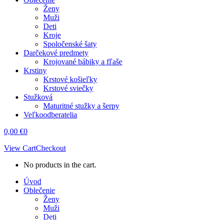
Ženy
Muži
Deti
Kroje
Spoločenské šaty
Darčekové predmety
Krojované bábiky a fľaše
Krstiny
Krstové košieľky
Krstové sviečky
Stužková
Maturitné stužky a šerpy
Veľkoodberatelia
0,00
€
0
View Cart
Checkout
No products in the cart.
Úvod
Oblečenie
Ženy
Muži
Deti