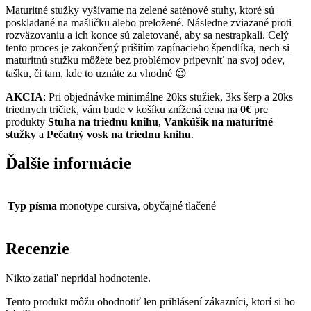
Maturitné stužky vyšívame na zelené saténové stuhy, ktoré sú
poskladané na mašličku alebo preložené. Následne zviazané proti
rozväzovaniu a ich konce sú zaletované, aby sa nestrapkali. Celý
tento proces je zakončený prišitím zapínacieho špendlíka, nech si
maturitnú stužku môžete bez problémov pripevniť na svoj odev,
tašku, či tam, kde to uznáte za vhodné 😉
AKCIA
: Pri objednávke minimálne 20ks stužiek, 3ks šerp a 20ks
triednych tričiek, vám bude v košíku znížená cena na
0€
pre
produkty
Stuha na triednu knihu
,
Vankúšik na maturitné
stužky
a
Pečatný vosk na triednu knihu
.
Ďalšie informácie
Typ písma
monotype cursiva, obyčajné tlačené
Recenzie
Nikto zatiaľ nepridal hodnotenie.
Tento produkt môžu ohodnotiť len prihlásení zákazníci, ktorí si ho