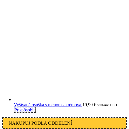
Vyšívaná osuška s menom - krémová
19,90
€
vrátane DPH
Prispôsobiť
NAKUPUJ PODĽA ODDELENÍ