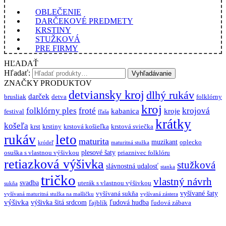
OBLEČENIE
DARČEKOVÉ PREDMETY
KRSTINY
STUŽKOVÁ
PRE FIRMY
HĽADAŤ
Hľadať:
Vyhľadávanie
ZNAČKY PRODUKTOV
detviansky kroj
dlhý rukáv
darček
brusliak
detva
folklórny
kroj
folklórny ples
froté
krojová
kabanica
kroje
festival
fľaša
krátky
košeľa
krst
krstiny
krstová košieľka
krstová sviečka
rukáv
leto
maturita
muzikant
oplecko
kródeľ
maturitná stužka
plesové šaty
osuška s vlastnou výšivkou
priaznivec folklóru
retiazková výšivka
stužková
slávnostná udalosť
stanka
tričko
vlastný návrh
svadba
uterák s vlastnou výšivkou
sukňa
vyšívané šaty
vyšívaná sukňa
vyšívaná maturitná stužka na mašličku
vyšívaná zástera
výšivka
výšivka šitá srdcom
ľudová hudba
ľajblík
ľudová zábava