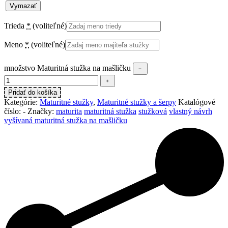
Vymazať
Trieda
*
(voliteľné)
Meno
*
(voliteľné)
množstvo Maturitná stužka na mašličku
﹣
﹢
Pridať do košíka
Kategórie:
Maturitné stužky
,
Maturitné stužky a šerpy
Katalógové
číslo:
-
Značky:
maturita
maturitná stužka
stužková
vlastný návrh
vyšívaná maturitná stužka na mašličku