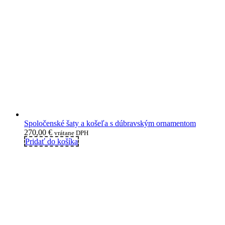
Spoločenské šaty a košeľa s dúbravským ornamentom
270,00
€
vrátane DPH
Pridať do košíka