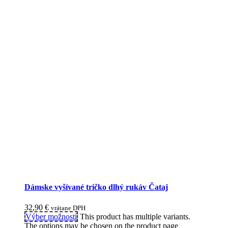
Dámske vyšívané tričko dlhý rukáv Čataj
32,90
€
vrátane DPH
Výber možností
This product has multiple variants.
The options may be chosen on the product page