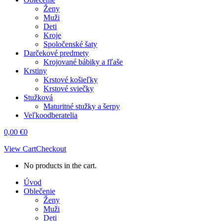
Ženy
Muži
Deti
Kroje
Spoločenské šaty
Darčekové predmety
Krojované bábiky a fľaše
Krstiny
Krstové košieľky
Krstové sviečky
Stužková
Maturitné stužky a šerpy
Veľkoodberatelia
0,00
€
0
View Cart
Checkout
No products in the cart.
Úvod
Oblečenie
Ženy
Muži
Deti