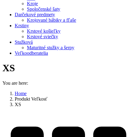
Kroje
Spoločenské šaty
Darčekové predmety
Krojované bábiky a fľaše
Krstiny
Krstové košieľky
Krstové sviečky
Stužková
Maturitné stužky a šerpy
Veľkoodberatelia
XS
You are here:
Home
Produkt Veľkosť
XS