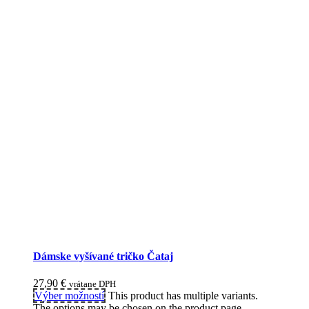
Dámske vyšívané tričko Čataj
27,90
€
vrátane DPH
Výber možností
This product has multiple variants.
The options may be chosen on the product page