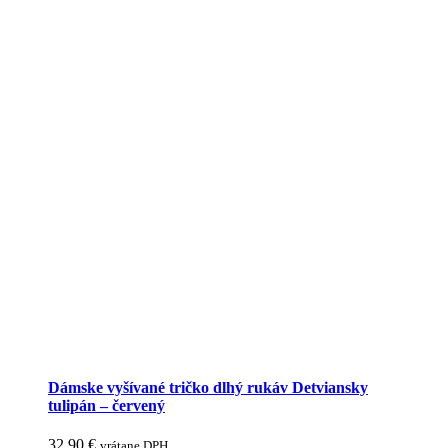
Dámske vyšívané tričko dlhý rukáv Detviansky
tulipán – červený
32,90
€
vrátane DPH