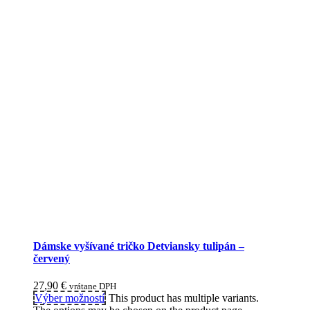
Dámske vyšívané tričko Detviansky tulipán –
červený
27,90
€
vrátane DPH
Výber možností
This product has multiple variants.