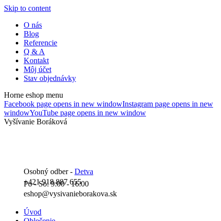
Skip to content
O nás
Blog
Referencie
Q & A
Kontakt
Môj účet
Stav objednávky
Horne eshop menu
Facebook page opens in new window
Instagram page opens in new
window
YouTube page opens in new window
Vyšívanie Boráková
Osobný odber -
Detva
+421 918 887 655
Po - So: 9:00 - 16:00
eshop@vysivanieborakova.sk
Úvod
Oblečenie