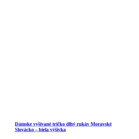
Dámske vyšívané tričko dlhý rukáv Moravské
Slovácko – biela výšivka