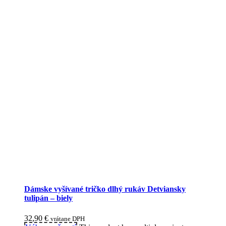
Dámske vyšívané tričko dlhý rukáv Detviansky
tulipán – biely
32,90
€
vrátane DPH