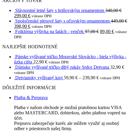
AKCIOVÝ TOVAR
Slávnostné letné šaty s hriňovským ornamentom
340,00
€
Original
Current
299,00
€
vrátane DPH
price
price
Spoločenské plesové šaty s očovským ornamentom
449,00
€
was:
Original
is:
Current
398,90
€
vrátane DPH
340,00 €.
price
299,00 €.
price
Original
Current
Folklórna výšivka na šatách - venček
97,00
€
89,00
€
vrátane
was:
is:
price
price
DPH
449,00 €.
398,90 €.
was:
is:
NAJLEPŠIE HODNOTENÉ
97,00 €.
89,00 €.
Pánske vyšívané tričko Moravské Slovácko - biela výšivka -
úzka cifra
22,90
€
vrátane DPH
Dámske vyšívané tričko dlhý rukáv Srdce Detvana
32,90
€
vrátane DPH
Detviansky vyšívaný kroj
59,90
€
–
239,90
€
vrátane DPH
DÔLEŽITÉ INFORMÁCIE
Platba & Preprava
Platba v našom obchode je možná pratobnou kartou VISA
alebo MASTERCARD, dobierkou, alebo platbou vopred na
účet.
Prepravu zabezpečuje kurér, ale môžete využiť aj osobný
odber v priestoroch našej firmy.