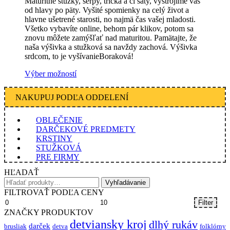
Maturitné stužky, šerpy, tričká a či šaty, vystrojíme vás
od hlavy po päty. Vyšité spomienky na celý život a
hlavne ušetrené starosti, no najmä čas vašej mladosti.
Všetko vybavíte online, behom pár klikov, potom sa
znovu môžete zamýšľať nad maturitou. Pamätajte, že
naša výšivka a stužková sa navždy zachová. Výšivka
srdcom, to je vyšívanieBoraková!
This
Výber možností
product
has
NAKUPUJ PODĽA ODDELENÍ
multiple
variants.
The
OBLEČENIE
options
DARČEKOVÉ PREDMETY
may
KRSTINY
be
STUŽKOVÁ
chosen
PRE FIRMY
on
HĽADAŤ
the
Hľadať:
Vyhľadávanie
product
FILTROVAŤ PODĽA CENY
page
Minimálna
Maximálna
Filter
cena
cena
ZNAČKY PRODUKTOV
detviansky kroj
dlhý rukáv
darček
brusliak
detva
folklórny