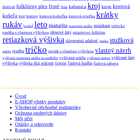
kroj
folklórny ples
froté
krojová
kabanica
kroje
festival
fľaša
krátky
košeľa
krst
krstiny
krstová košieľka
krstová sviečka
rukáv
leto
maturita
muzikant
oplecko
kródeľ
maturitná stužka
plesové šaty
osuška s vlastnou výšivkou
priaznivec folklóru
retiazková výšivka
stužková
slávnostná udalosť
stanka
tričko
vlastný návrh
svadba
uterák s vlastnou výšivkou
sukňa
vyšívané šaty
vyšívaná sukňa
vyšívaná maturitná stužka na mašličku
vyšívaná zástera
výšivka
výšivka šitá srdcom
ľudová hudba
ľajblík
ľudová zábava
Úvod
E-SHOP všetky produkty
Všeobecné obchodné podmienky
Ochrana osobných údajov
Môj účet
Otázky a odpovede
Kontakt