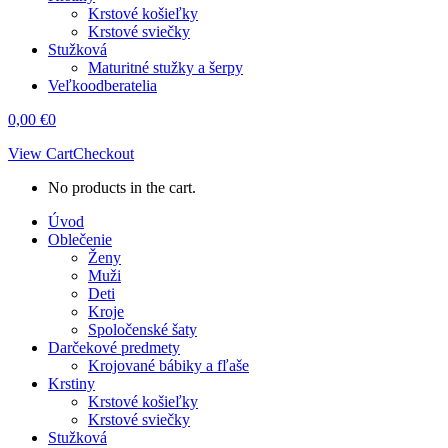
Krstové košieľky
Krstové sviečky
Stužková
Maturitné stužky a šerpy
Veľkoodberatelia
0,00
€
0
View Cart
Checkout
No products in the cart.
Úvod
Oblečenie
Ženy
Muži
Deti
Kroje
Spoločenské šaty
Darčekové predmety
Krojované bábiky a fľaše
Krstiny
Krstové košieľky
Krstové sviečky
Stužková