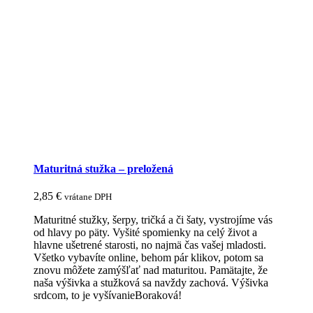
Maturitná stužka – preložená
2,85
€
vrátane DPH
Maturitné stužky, šerpy, tričká a či šaty, vystrojíme vás
od hlavy po päty. Vyšité spomienky na celý život a
hlavne ušetrené starosti, no najmä čas vašej mladosti.
Všetko vybavíte online, behom pár klikov, potom sa
znovu môžete zamýšľať nad maturitou. Pamätajte, že
naša výšivka a stužková sa navždy zachová. Výšivka
srdcom, to je vyšívanieBoraková!