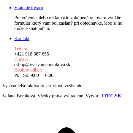
Vrátenie tovaru
Pre vrátenie alebo reklamáciu zakúpeného tovaru využite
formulár ktorý vám bol zaslaný pri objednávke, lebo si ho
môžete stiahnuť tu.
Kontakt
Telefón:
+421 918 887 655
E-mail:
eshop@vysivanieborakova.sk
Osobný odber:
Po - So: 9:00 - 16:00
VysivanieBorakova.sk - strojové vyšívanie
© Jana Boráková. Všetky práva vyhradené. Vytvoril
ITEC.SK
t
T