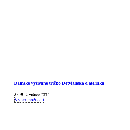
Dámske vyšívané tričko Detvianska ďatelinka
27,90
€
vrátane DPH
This
Výber možností
product
has
multiple
variants.
The