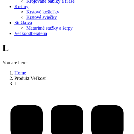
Krojované bábiky a fľaše
Krstiny
Krstové košieľky
Krstové sviečky
Stužková
Maturitné stužky a šerpy
Veľkoodberatelia
L
You are here:
Home
Produkt Veľkosť
L