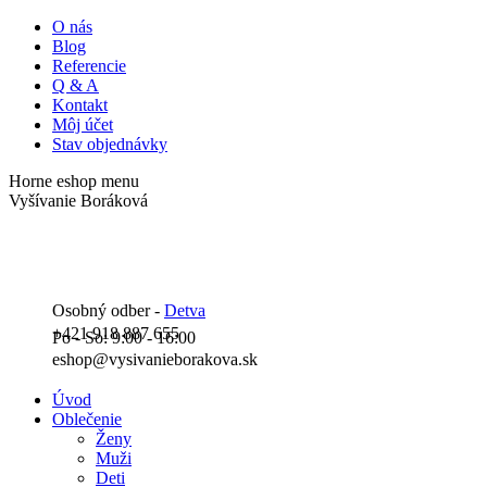
Skip
O nás
to
Blog
content
Referencie
Q & A
Kontakt
Môj účet
Stav objednávky
Horne eshop menu
Facebook
Instagram
YouTube
Vyšívanie Boráková
page
page
page
opens
opens
opens
in
in
in
new
new
new
window
window
window
Osobný odber -
Detva
+421 918 887 655
Po - So: 9:00 - 16:00
eshop@vysivanieborakova.sk
Úvod
Oblečenie
Ženy
Muži
Deti