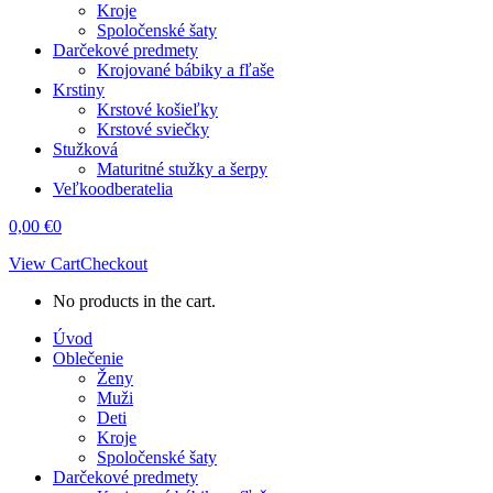
Kroje
Spoločenské šaty
Darčekové predmety
Krojované bábiky a fľaše
Krstiny
Krstové košieľky
Krstové sviečky
Stužková
Maturitné stužky a šerpy
Veľkoodberatelia
0,00
€
0
View Cart
Checkout
No products in the cart.
Úvod
Oblečenie
Ženy
Muži
Deti
Kroje
Spoločenské šaty
Darčekové predmety