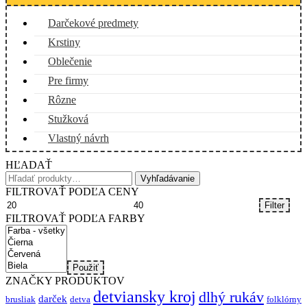
page
Darčekové predmety
Krstiny
Oblečenie
Pre firmy
Rôzne
Stužková
Vlastný návrh
HĽADAŤ
Hľadať:
Vyhľadávanie
FILTROVAŤ PODĽA CENY
Minimálna
Maximálna
Filter
cena
cena
FILTROVAŤ PODĽA FARBY
Použiť
ZNAČKY PRODUKTOV
detviansky kroj
dlhý rukáv
darček
brusliak
detva
folklórny