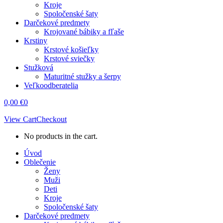
Kroje
Spoločenské šaty
Darčekové predmety
Krojované bábiky a fľaše
Krstiny
Krstové košieľky
Krstové sviečky
Stužková
Maturitné stužky a šerpy
Veľkoodberatelia
0,00
€
0
View Cart
Checkout
No products in the cart.
Úvod
Oblečenie
Ženy
Muži
Deti
Kroje
Spoločenské šaty
Darčekové predmety