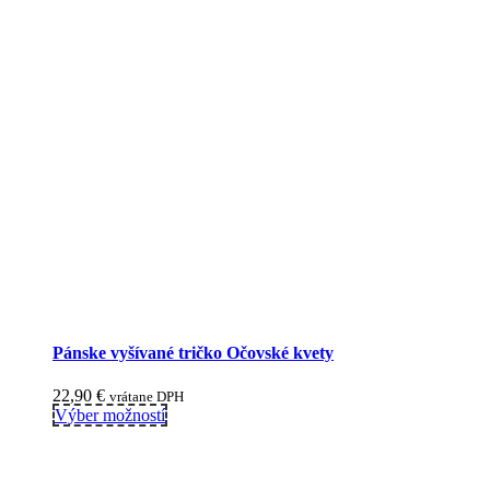
Pánske vyšívané tričko Očovské kvety
22,90
€
vrátane DPH
This
Výber možností
product
has
multiple