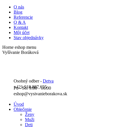
Skip
O nás
to
Blog
content
Referencie
Q & A
Kontakt
Môj účet
Stav objednávky
Horne eshop menu
Facebook
Instagram
YouTube
Vyšívanie Boráková
page
page
page
opens
opens
opens
in
in
in
new
new
new
window
window
window
Osobný odber -
Detva
+421 918 887 655
Po - So: 9:00 - 16:00
eshop@vysivanieborakova.sk
Úvod
Oblečenie
Ženy
Muži
Deti