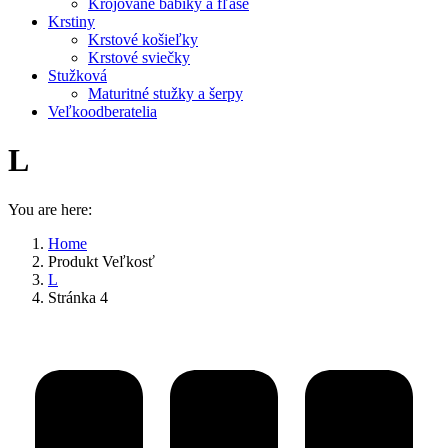
Krojované bábiky a fľaše
Krstiny
Krstové košieľky
Krstové sviečky
Stužková
Maturitné stužky a šerpy
Veľkoodberatelia
L
You are here:
Home
Produkt Veľkosť
L
Stránka 4