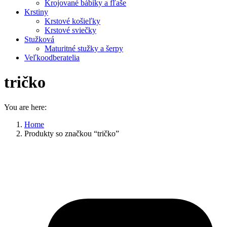
Krojované bábiky a fľaše
Krstiny
Krstové košieľky
Krstové sviečky
Stužková
Maturitné stužky a šerpy
Veľkoodberatelia
tričko
You are here:
Home
Produkty so značkou “tričko”