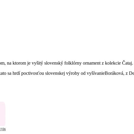
, na ktorom je vyšitý slovenský folklórny ornament z kolekcie Čataj.
zato sa hrdí poctivosťou slovenskej výroby od vyšívanieBoráková, z De