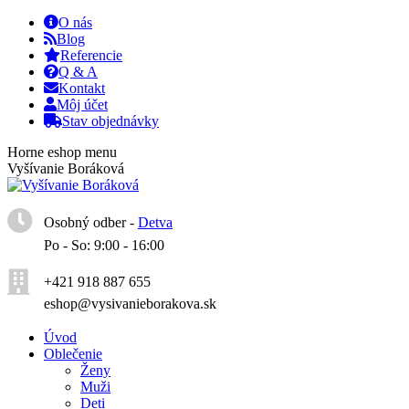
Skip
O nás
to
Blog
content
Referencie
Q & A
Kontakt
Môj účet
Stav objednávky
Horne eshop menu
Facebook
Instagram
YouTube
Vyšívanie Boráková
page
page
page
opens
opens
opens
in
in
in
Osobný odber -
Detva
new
new
new
Po - So: 9:00 - 16:00
window
window
window
+421 918 887 655
eshop@vysivanieborakova.sk
Úvod
Oblečenie
Ženy
Muži
Deti