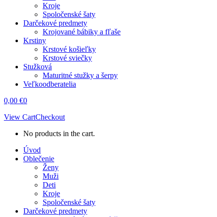
Kroje
Spoločenské šaty
Darčekové predmety
Krojované bábiky a fľaše
Krstiny
Krstové košieľky
Krstové sviečky
Stužková
Maturitné stužky a šerpy
Veľkoodberatelia
0,00
€
0
View Cart
Checkout
No products in the cart.
Úvod
Oblečenie
Ženy
Muži
Deti
Kroje
Spoločenské šaty
Darčekové predmety