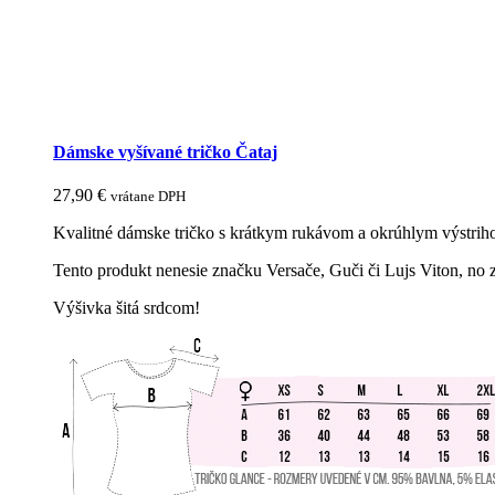
Dámske vyšívané tričko Čataj
27,90
€
vrátane DPH
Kvalitné dámske tričko s krátkym rukávom a okrúhlym výstrihom
Tento produkt nenesie značku Versače, Guči či Lujs Viton, no 
Výšivka šitá srdcom!