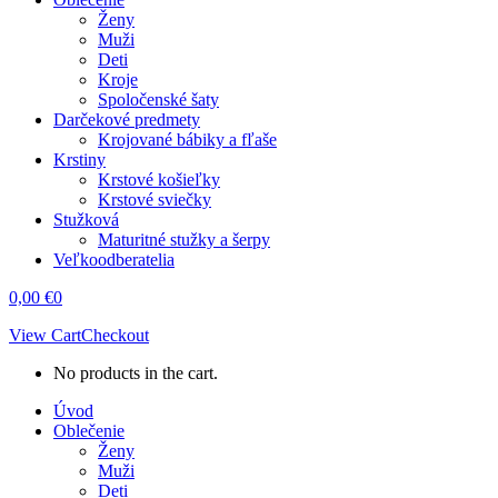
Ženy
Muži
Deti
Kroje
Spoločenské šaty
Darčekové predmety
Krojované bábiky a fľaše
Krstiny
Krstové košieľky
Krstové sviečky
Stužková
Maturitné stužky a šerpy
Veľkoodberatelia
0,00
€
0
View Cart
Checkout
No products in the cart.
Úvod
Oblečenie
Ženy
Muži
Deti