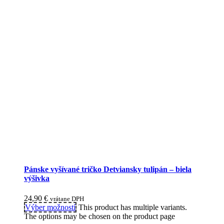
Pánske vyšívané tričko Detviansky tulipán – biela
výšivka
24,90
€
vrátane DPH
Výber možností
This product has multiple variants.
The options may be chosen on the product page