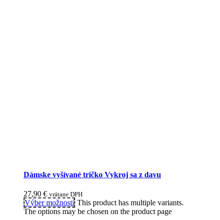
Dámske vyšívané tričko Vykroj sa z davu
27,90
€
vrátane DPH
Výber možností
This product has multiple variants.
The options may be chosen on the product page