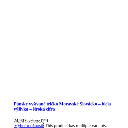
Pánske vyšívané tričko Moravské Slovácko – biela
výšivka – široká cifra
24,90
€
vrátane DPH
Výber možností
This product has multiple variants.