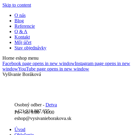
Skip to content
O nás
Blog
Referencie
Q & A
Kontakt
Môj účet
Stav objednávky
Horne eshop menu
Facebook page opens in new window
Instagram page opens in new
window
YouTube page opens in new window
Vyšívanie Boráková
Osobný odber -
Detva
+421 918 887 655
Po - So: 9:00 - 16:00
eshop@vysivanieborakova.sk
Úvod
Oblečenie