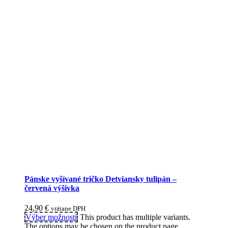
Pánske vyšívané tričko Detviansky tulipán –
červená výšivka
24,90
€
vrátane DPH
Výber možností
This product has multiple variants.
The options may be chosen on the product page