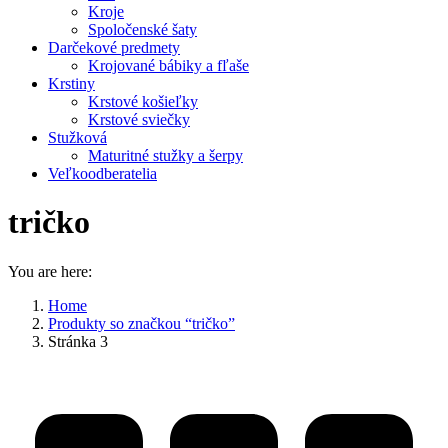
Kroje
Spoločenské šaty
Darčekové predmety
Krojované bábiky a fľaše
Krstiny
Krstové košieľky
Krstové sviečky
Stužková
Maturitné stužky a šerpy
Veľkoodberatelia
tričko
You are here:
Home
Produkty so značkou “tričko”
Stránka 3