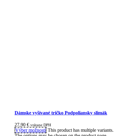
Dámske vyšívané tričko Podpoliansky slimák
27,90
€
vrátane DPH
Výber možností
This product has multiple variants.
The options may be chosen on the product page